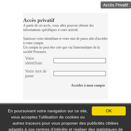
Accès privatif
A partir de cet accès, vous allez pouvoir obtenir des
informations spécifiques à votre activité.
Saisissez votre identifiant et votre mot de passe afin d'accéder
à votre compte.
Un compte ne peut être crée que via l'intermediaire de la
société Penouest.
Votre
identifiant
Votre mot de
passe
Accéder à mon compte
Création et référencement site internet E-comouest
En poursuivant votre navigation sur ce site,
OK
PENOUEST
vous acceptez l'utilisation de cookies ou
15 rue de l’avenir
autres traceurs pour vous proposer des publicités ciblées
ZC le Kenyah Nord
56400 PLOUGOUMELEN
adaptés à vos centres d’intérêts et réaliser des statistiques de