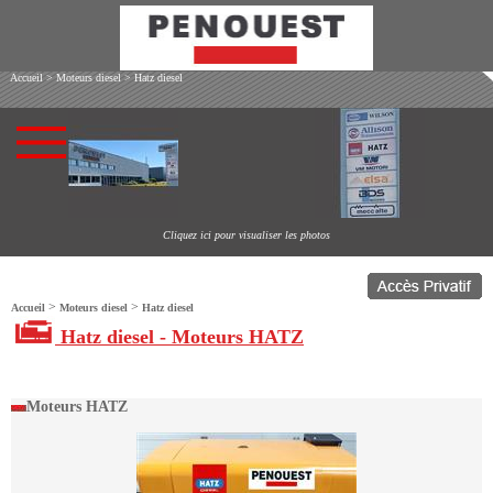
Accueil
>
Moteurs diesel
>
Hatz diesel
Cliquez ici pour visualiser les photos
>
>
Accueil
Moteurs diesel
Hatz diesel
Hatz diesel - Moteurs HATZ
Moteurs HATZ