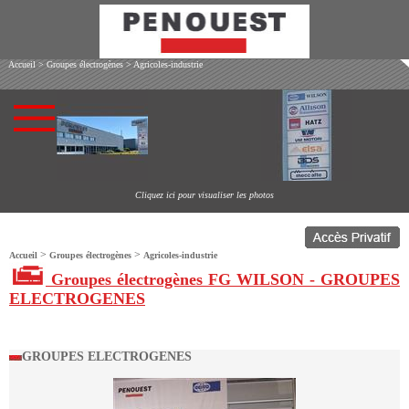
Accueil
>
Groupes électrogènes
>
Agricoles-industrie
Cliquez ici pour visualiser les photos
>
>
Accueil
Groupes électrogènes
Agricoles-industrie
Groupes électrogènes FG WILSON - GROUPES
ELECTROGENES
GROUPES ELECTROGENES